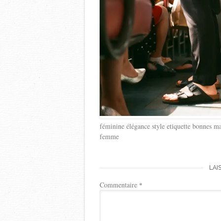
féminine élégance style etiquette bonnes man
femme
LAI
Commentaire
*