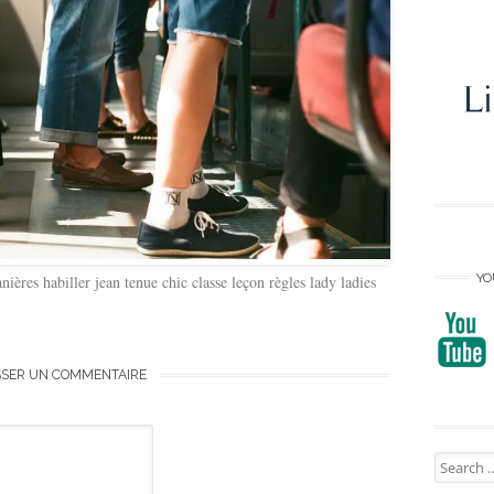
YO
ières habiller jean tenue chic classe leçon règles lady ladies
SSER UN COMMENTAIRE
Search
for: