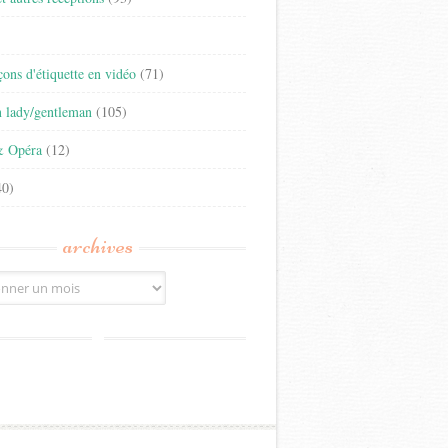
)
eçons d'étiquette en vidéo
(71)
n lady/gentleman
(105)
& Opéra
(12)
0)
archives