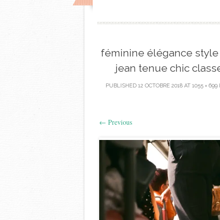
féminine élégance style
jean tenue chic class
PUBLISHED
12 OCTOBRE 2018
AT
1055 × 699
←
Previous