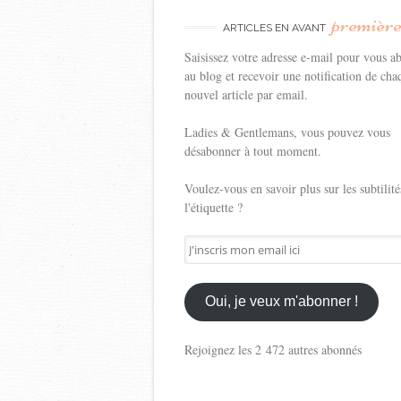
premièr
ARTICLES EN AVANT
Saisissez votre adresse e-mail pour vous a
au blog et recevoir une notification de cha
nouvel article par email.
Ladies & Gentlemans, vous pouvez vous
désabonner à tout moment.
Voulez-vous en savoir plus sur les subtilité
l'étiquette ?
J'inscris
mon
email
ici
Oui, je veux m'abonner !
Rejoignez les 2 472 autres abonnés