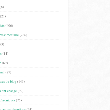
(8)
(21)
jets
(406)
vestimentaire
(286)
73)
es
(14)
e
(69)
onal
(27)
sses du blog
(141)
s ont changé
(99)
 Chroniques
(75)
t autres réceptions
(93)