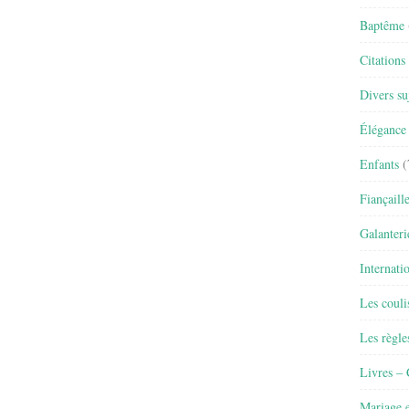
Baptême
Citations
Divers su
Élégance 
Enfants
(
Fiançaill
Galanteri
Internati
Les couli
Les règle
Livres –
Mariage e