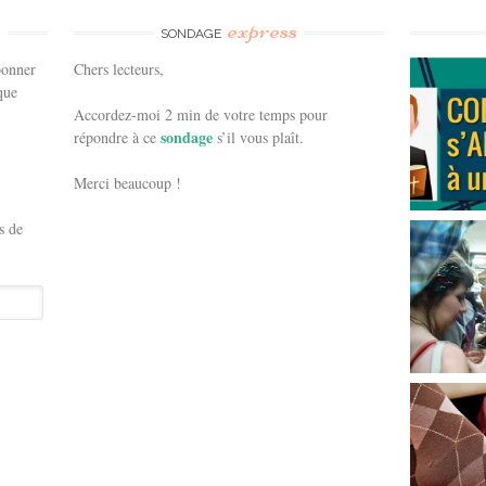
e
express
SONDAGE
bonner
Chers lecteurs,
que
Accordez-moi 2 min de votre temps pour
sondage
répondre à ce
s’il vous plaît.
Merci beaucoup !
s de