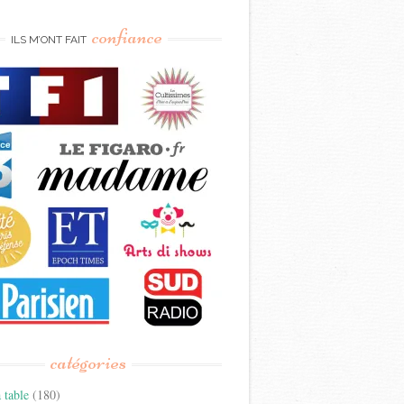
confiance
ILS M’ONT FAIT
catégories
 table
(180)