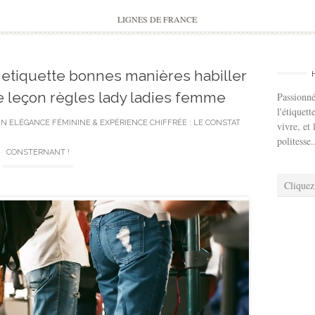
to
content
LIGNES DE FRANCE
 etiquette bonnes manières habiller
e leçon règles lady ladies femme
Passionné
l'étiquett
IN
ELÉGANCE FÉMININE & EXPÉRIENCE CHIFFRÉE : LE CONSTAT
vivre, et 
politesse.
CONSTERNANT !
Cliquez