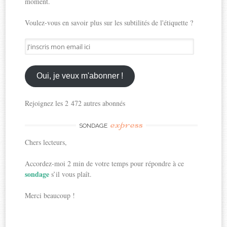
moment.
Voulez-vous en savoir plus sur les subtilités de l'étiquette ?
J'inscris
mon
email
ici
Oui, je veux m'abonner !
Rejoignez les 2 472 autres abonnés
express
SONDAGE
Chers lecteurs,
Accordez-moi 2 min de votre temps pour répondre à ce
sondage
s’il vous plaît.
Merci beaucoup !