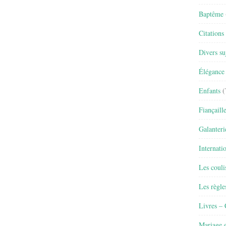
Baptême
Citations
Divers su
Élégance 
Enfants
(
Fiançaill
Galanteri
Internati
Les couli
Les règle
Livres –
Mariage e