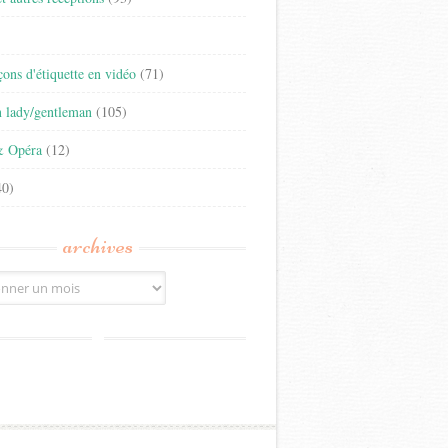
)
eçons d'étiquette en vidéo
(71)
n lady/gentleman
(105)
& Opéra
(12)
0)
archives