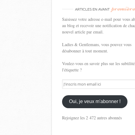
premièr
ARTICLES EN AVANT
Saisissez votre adresse e-mail pour vous a
au blog et recevoir une notification de cha
nouvel article par email.
Ladies & Gentlemans, vous pouvez vous
désabonner à tout moment.
Voulez-vous en savoir plus sur les subtilité
l'étiquette ?
J'inscris
mon
email
ici
Oui, je veux m'abonner !
Rejoignez les 2 472 autres abonnés