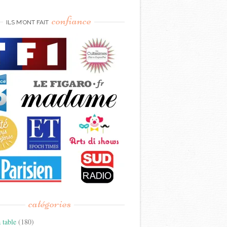
confiance
ILS M’ONT FAIT
catégories
 table
(180)