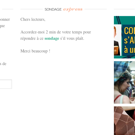
e
express
SONDAGE
bonner
Chers lecteurs,
que
Accordez-moi 2 min de votre temps pour
sondage
répondre à ce
s’il vous plaît.
Merci beaucoup !
s de