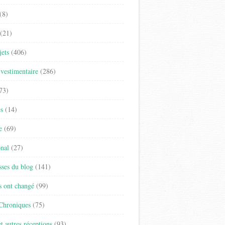
(8)
(21)
jets
(406)
vestimentaire
(286)
73)
es
(14)
e
(69)
onal
(27)
sses du blog
(141)
s ont changé
(99)
 Chroniques
(75)
t autres réceptions
(93)