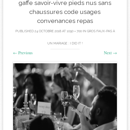
gaffe savoir-vivre pieds nus sans
chaussures code usages
convenances repas
PUBLISHED
24 OCTOBRE 2018
AT
1050 × 700
IN
GROS FAUX-PAS À
UN MARIAGE : I DID IT !
←
Previous
Next
→