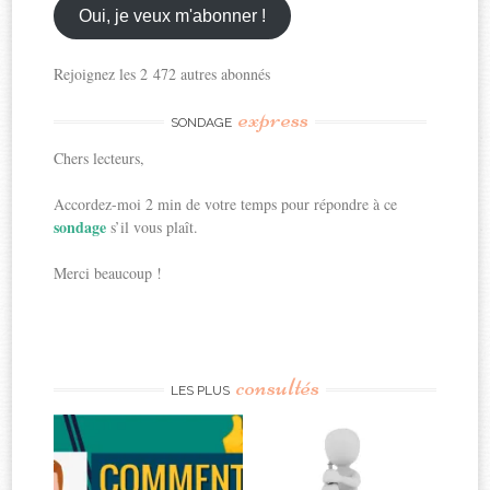
ici
Oui, je veux m'abonner !
Rejoignez les 2 472 autres abonnés
express
SONDAGE
Chers lecteurs,
Accordez-moi 2 min de votre temps pour répondre à ce
sondage
s’il vous plaît.
Merci beaucoup !
consultés
LES PLUS