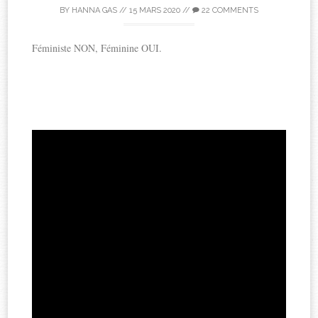
BY
HANNA GAS
//
15 MARS 2020
//
22 COMMENTS
Féministe NON, Féminine OUI.