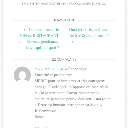
THIS ENTRY WAS POSTED IN
LES COULISSES DU BLOG
.
Post
NAVIGATION
←
Comment servir le
Quel est le risque d’une
navigation
VIN au RESTAURANT
vie SANS compliment ?
? — Serveur, gentleman,
→
lady : qui fait quoi ?
22 COMMENTS
Renée
says:
15 mars 2020 at 11 h 44 min
Sincérité et profondeur.
MERCI pour ce lumineux et très courageux
partage. L’aide qu’il m’apporte est bien réelle,
et j’ai le sentiment d’avoir rencontrer la
meilleure personne pour « éclaircir « ma route.
« Errer est humain, pardonner est divin ».
Je t’embrasse.
Renée.