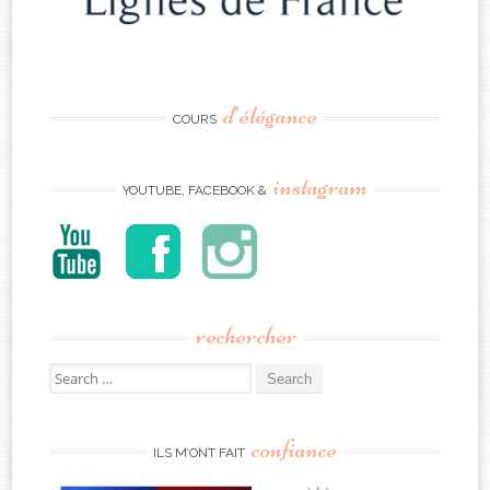
d’élégance
COURS
instagram
YOUTUBE, FACEBOOK &
rechercher
Search
for:
confiance
ILS M’ONT FAIT