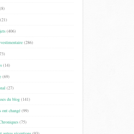
(8)
(21)
jets
(406)
vestimentaire
(286)
73)
es
(14)
e
(69)
onal
(27)
sses du blog
(141)
s ont changé
(99)
 Chroniques
(75)
t autres réceptions
(93)