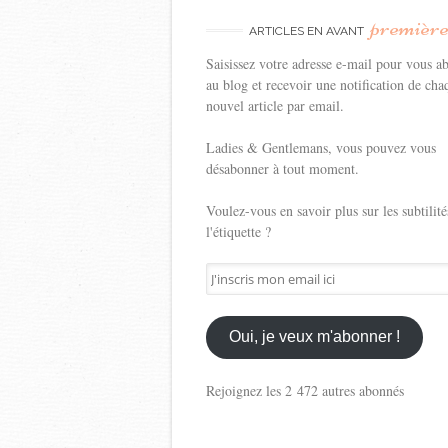
premièr
ARTICLES EN AVANT
Saisissez votre adresse e-mail pour vous a
au blog et recevoir une notification de cha
nouvel article par email.
Ladies & Gentlemans, vous pouvez vous
désabonner à tout moment.
Voulez-vous en savoir plus sur les subtilité
l'étiquette ?
J'inscris
mon
email
ici
Oui, je veux m'abonner !
Rejoignez les 2 472 autres abonnés