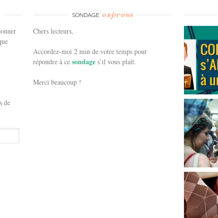
e
express
SONDAGE
bonner
Chers lecteurs,
que
Accordez-moi 2 min de votre temps pour
sondage
répondre à ce
s’il vous plaît.
Merci beaucoup !
s de