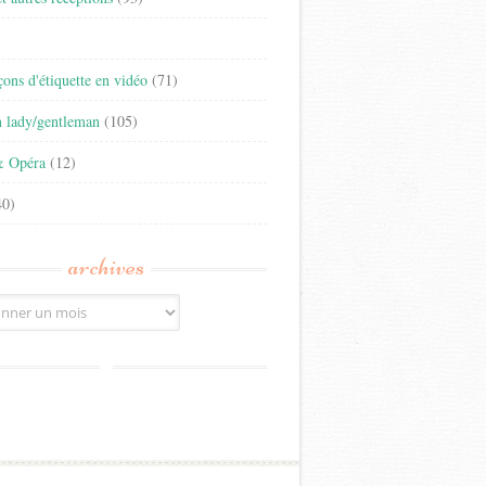
)
eçons d'étiquette en vidéo
(71)
n lady/gentleman
(105)
& Opéra
(12)
0)
archives