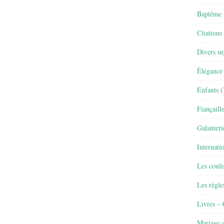
Baptême
Citations
Divers su
Élégance 
Enfants
(
Fiançaill
Galanteri
Internati
Les couli
Les règle
Livres –
Mariage e