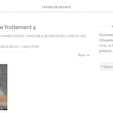
to
content
LIGNES DE FRANCE
e frottement 4
Passionné
N
FEMMES FORTES : IMPOSSIBLE DE PORTER DES JUPES ET DES
l'étiquett
vivre, et 
CAR ÇA BRÛLE ! – (SOLUTION)
politesse.
Next
→
Cliquez