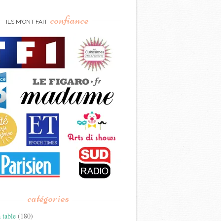
confiance
ILS M’ONT FAIT
catégories
 table
(180)