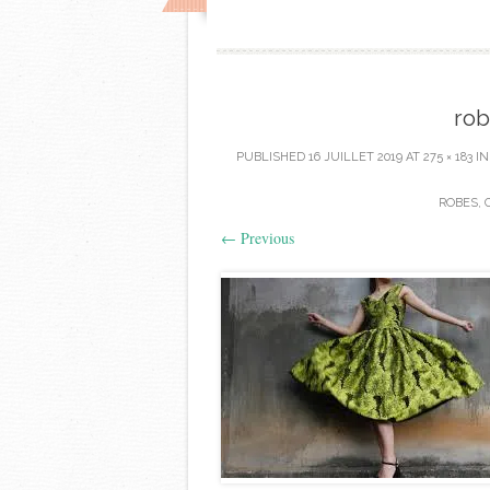
rob
PUBLISHED
16 JUILLET 2019
AT
275 × 183
I
ROBES, 
←
Previous