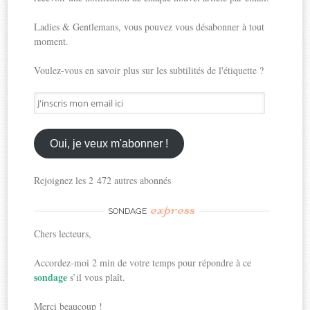
Ladies & Gentlemans, vous pouvez vous désabonner à tout
moment.
Voulez-vous en savoir plus sur les subtilités de l'étiquette ?
J'inscris
mon
email
ici
Oui, je veux m'abonner !
Rejoignez les 2 472 autres abonnés
express
SONDAGE
Chers lecteurs,
Accordez-moi 2 min de votre temps pour répondre à ce
sondage
s’il vous plaît.
Merci beaucoup !