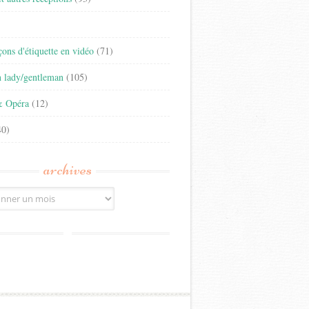
)
eçons d'étiquette en vidéo
(71)
n lady/gentleman
(105)
& Opéra
(12)
0)
archives