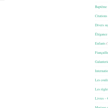
Baptême
Citations
Divers su
Élégance 
Enfants
(
Fiançaill
Galanteri
Internati
Les couli
Les règle
Livres –
Mariage e