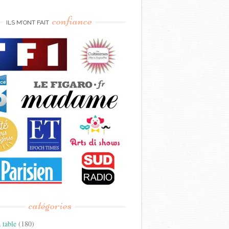
confiance
ILS M’ONT FAIT
catégories
 table
(180)