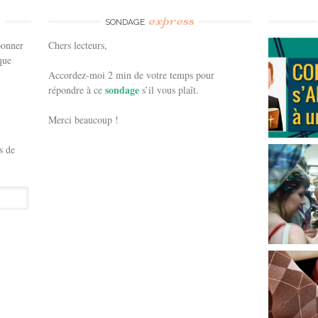
e
express
SONDAGE
bonner
Chers lecteurs,
que
Accordez-moi 2 min de votre temps pour
sondage
répondre à ce
s’il vous plaît.
Merci beaucoup !
s de