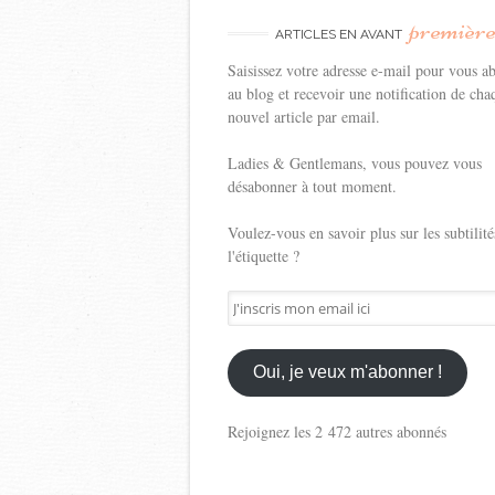
premièr
ARTICLES EN AVANT
Saisissez votre adresse e-mail pour vous a
au blog et recevoir une notification de cha
nouvel article par email.
Ladies & Gentlemans, vous pouvez vous
désabonner à tout moment.
Voulez-vous en savoir plus sur les subtilité
l'étiquette ?
J'inscris
mon
email
ici
Oui, je veux m'abonner !
Rejoignez les 2 472 autres abonnés