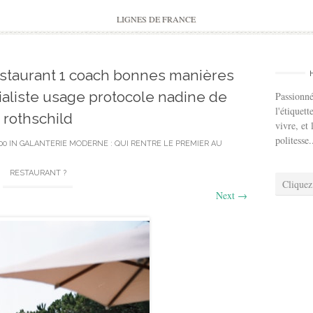
to
content
LIGNES DE FRANCE
estaurant 1 coach bonnes manières
ialiste usage protocole nadine de
Passionné
l'étiquett
rothschild
vivre, et 
politesse.
00
IN
GALANTERIE MODERNE : QUI RENTRE LE PREMIER AU
RESTAURANT ?
Cliquez
Next
→