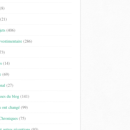
(8)
(21)
jets
(406)
vestimentaire
(286)
73)
es
(14)
e
(69)
onal
(27)
sses du blog
(141)
s ont changé
(99)
 Chroniques
(75)
t autres réceptions
(93)