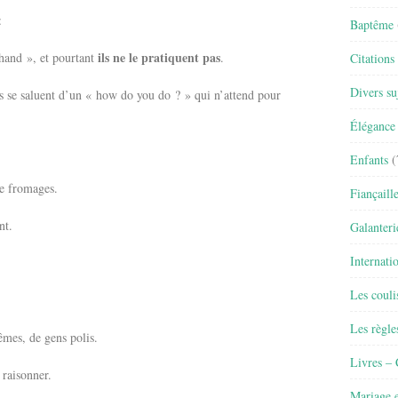
:
Baptême
ils ne le pratiquent pas
 hand », et pourtant
.
Citations
Divers su
rs se saluent d’un « how do you do ? » qui n’attend pour
Élégance 
Enfants
(
de fromages.
Fiançaill
nt.
Galanteri
Internati
Les couli
Les règle
êmes, de gens polis.
Livres –
 raisonner.
Mariage e