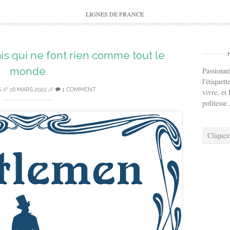
to
content
LIGNES DE FRANCE
s qui ne font rien comme tout le
monde
Passionné
l'étiquett
S
//
16 MARS 2022
//
1 COMMENT
vivre, et 
politesse.
Cliquez