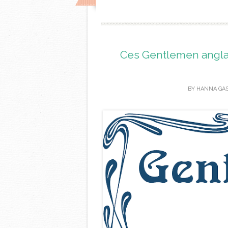
Ces Gentlemen anglai
BY
HANNA GA