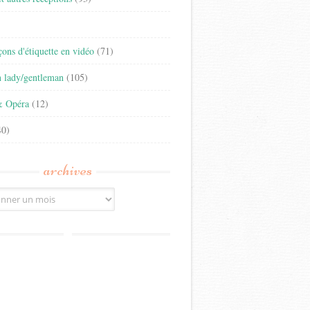
)
eçons d'étiquette en vidéo
(71)
n lady/gentleman
(105)
& Opéra
(12)
0)
archives