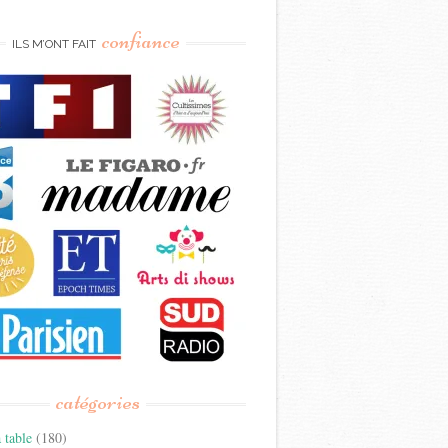
confiance
ILS M’ONT FAIT
catégories
 table
(180)