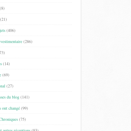
(8)
(21)
jets
(406)
vestimentaire
(286)
73)
es
(14)
e
(69)
onal
(27)
sses du blog
(141)
s ont changé
(99)
 Chroniques
(75)
t autres réceptions
(93)