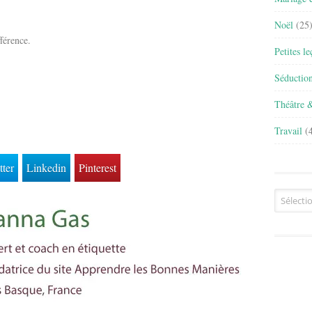
Noël
(25
fférence.
Petites l
Séductio
Théâtre 
Travail
(4
tter
Linkedin
Pinterest
Archives