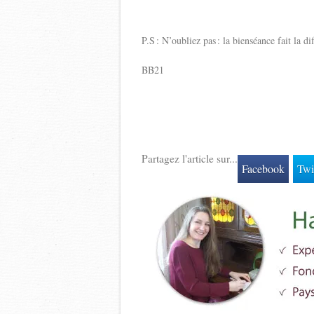
P.S : N’oubliez pas : la bienséance fait la di
BB21
Partagez l'article sur...
Facebook
Twi