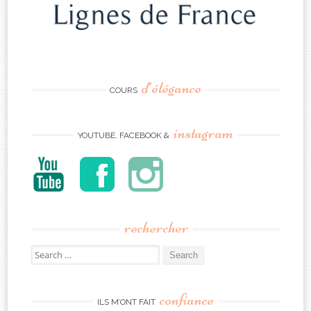
d’élégance
COURS
instagram
YOUTUBE, FACEBOOK &
rechercher
Search
for:
confiance
ILS M’ONT FAIT