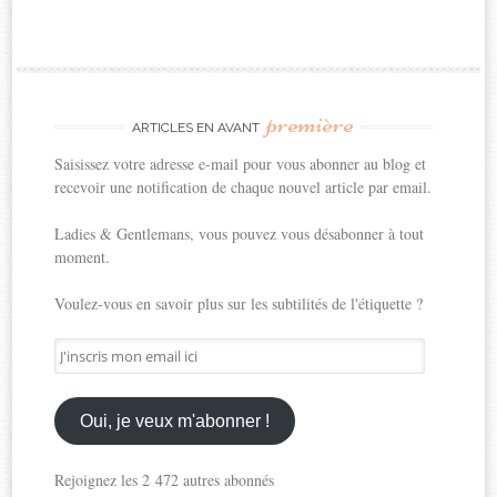
première
ARTICLES EN AVANT
Saisissez votre adresse e-mail pour vous abonner au blog et
recevoir une notification de chaque nouvel article par email.
Ladies & Gentlemans, vous pouvez vous désabonner à tout
moment.
Voulez-vous en savoir plus sur les subtilités de l'étiquette ?
J'inscris
mon
email
ici
Oui, je veux m'abonner !
Rejoignez les 2 472 autres abonnés