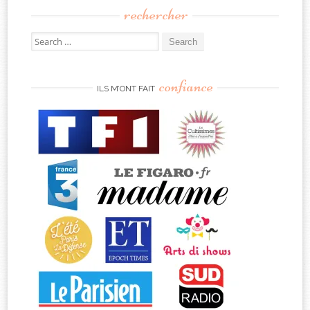
rechercher
Search
for:
confiance
ILS M’ONT FAIT