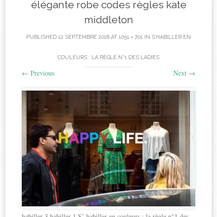
élégante robe codes règles kate
middleton
PUBLISHED
12 SEPTEMBRE 2018
AT
1051 × 701
IN
S’HABILLER EN
COULEURS : LA RÈGLE N°1 DES LADIES
←
Previous
Next
→
habiller 3 habiller 1 S’ habiller en couleurs : la règle n°1 des