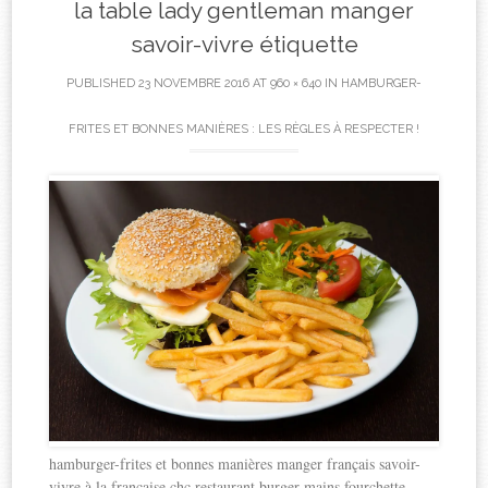
la table lady gentleman manger
savoir-vivre étiquette
PUBLISHED
23 NOVEMBRE 2016
AT
960 × 640
IN
HAMBURGER-
FRITES ET BONNES MANIÈRES : LES RÈGLES À RESPECTER !
hamburger-frites et bonnes manières manger français savoir-
vivre à la française chc restaurant burger mains fourchette