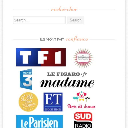
rechercher
Search
for:
confiance
ILS M’ONT FAIT