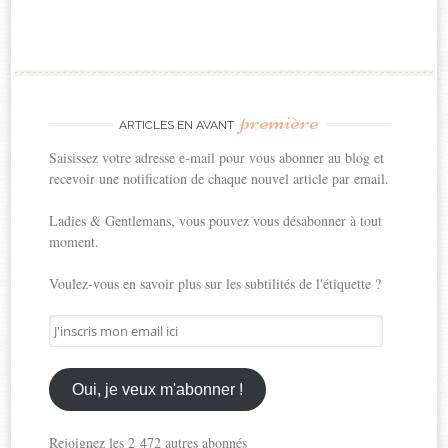
première
ARTICLES EN AVANT
Saisissez votre adresse e-mail pour vous abonner au blog et
recevoir une notification de chaque nouvel article par email.
Ladies & Gentlemans, vous pouvez vous désabonner à tout
moment.
Voulez-vous en savoir plus sur les subtilités de l'étiquette ?
J'inscris
mon
email
ici
Oui, je veux m'abonner !
Rejoignez les 2 472 autres abonnés