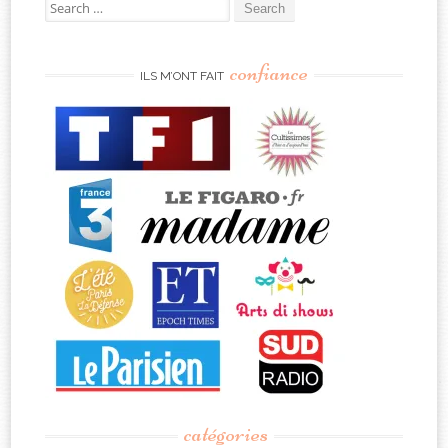
Search
for:
confiance
ILS M’ONT FAIT
catégories