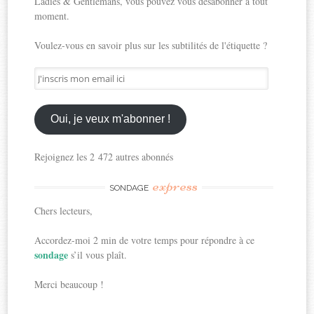
Ladies & Gentlemans, vous pouvez vous désabonner à tout
moment.
Voulez-vous en savoir plus sur les subtilités de l'étiquette ?
J'inscris
mon
email
ici
Oui, je veux m'abonner !
Rejoignez les 2 472 autres abonnés
express
SONDAGE
Chers lecteurs,
Accordez-moi 2 min de votre temps pour répondre à ce
sondage
s’il vous plaît.
Merci beaucoup !