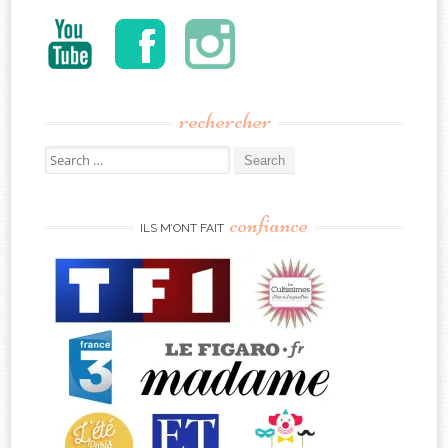
rechercher
Search
for:
confiance
ILS M’ONT FAIT