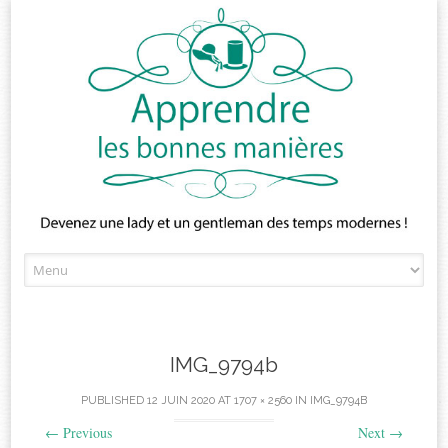
Skip
to
content
IMG_9794b
PUBLISHED
12 JUIN 2020
AT
1707 × 2560
IN
IMG_9794B
←
Previous
Next
→