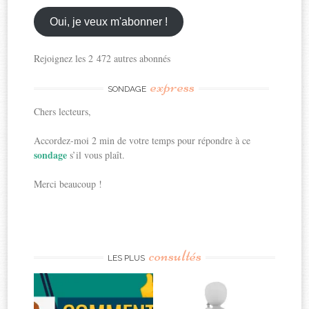
email
ici
Oui, je veux m'abonner !
Rejoignez les 2 472 autres abonnés
express
SONDAGE
Chers lecteurs,
Accordez-moi 2 min de votre temps pour répondre à ce
sondage
s’il vous plaît.
Merci beaucoup !
consultés
LES PLUS