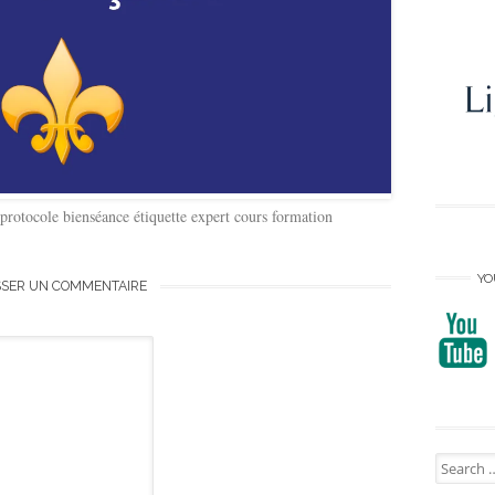
se protocole bienséance étiquette expert cours formation
YO
SSER UN COMMENTAIRE
Search
for: