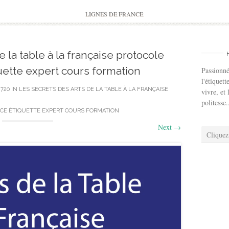
to
content
LIGNES DE FRANCE
e la table à la française protocole
ette expert cours formation
Passionné
l'étiquett
 720
IN
LES SECRETS DES ARTS DE LA TABLE À LA FRANÇAISE
vivre, et 
politesse.
CE ÉTIQUETTE EXPERT COURS FORMATION
Next
→
Cliquez