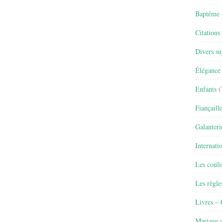
Baptême
Citations
Divers su
Élégance 
Enfants
(
Fiançaill
Galanteri
Internati
Les couli
Les règle
Livres –
Mariage e