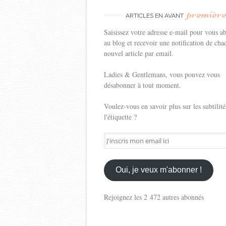
premièr
ARTICLES EN AVANT
Saisissez votre adresse e-mail pour vous a
au blog et recevoir une notification de cha
nouvel article par email.
Ladies & Gentlemans, vous pouvez vous
désabonner à tout moment.
Voulez-vous en savoir plus sur les subtilité
l'étiquette ?
J'inscris
mon
email
ici
Oui, je veux m'abonner !
Rejoignez les 2 472 autres abonnés