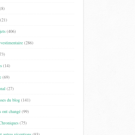
(8)
(21)
jets
(406)
vestimentaire
(286)
73)
es
(14)
e
(69)
onal
(27)
sses du blog
(141)
s ont changé
(99)
 Chroniques
(75)
t autres réceptions
(93)