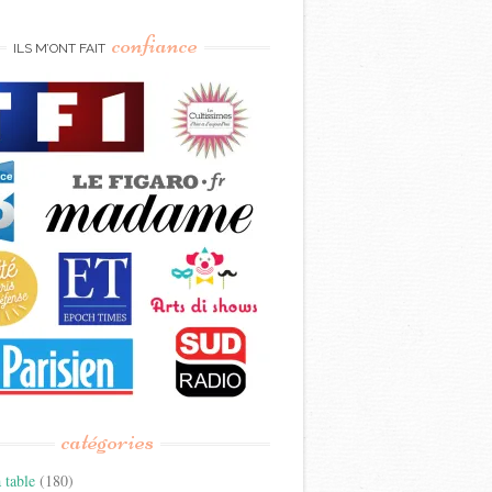
confiance
ILS M’ONT FAIT
catégories
 table
(180)