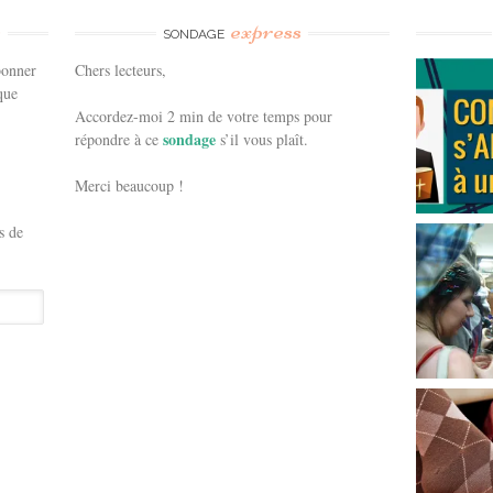
e
express
SONDAGE
bonner
Chers lecteurs,
que
Accordez-moi 2 min de votre temps pour
sondage
répondre à ce
s’il vous plaît.
Merci beaucoup !
s de