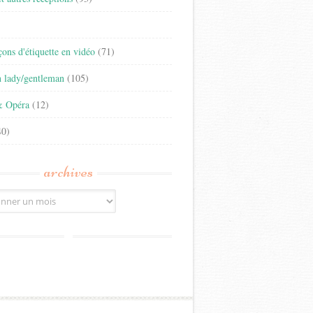
)
eçons d'étiquette en vidéo
(71)
n lady/gentleman
(105)
& Opéra
(12)
0)
archives