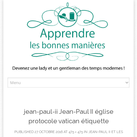
Skip
to
content
jean-paul-ii Jean-Paul II église
protocole vatican étiquette
PUBLISHED
27 OCTOBRE 2016
AT
475 × 475
IN
JEAN-PAUL II ET LES