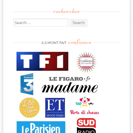
rechercher
Search
for:
confiance
ILS M’ONT FAIT