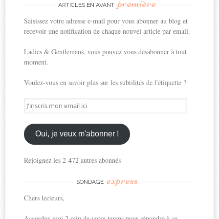
première
ARTICLES EN AVANT
Saisissez votre adresse e-mail pour vous abonner au blog et
recevoir une notification de chaque nouvel article par email.
Ladies & Gentlemans, vous pouvez vous désabonner à tout
moment.
Voulez-vous en savoir plus sur les subtilités de l'étiquette ?
J'inscris
mon
email
ici
Oui, je veux m'abonner !
Rejoignez les 2 472 autres abonnés
express
SONDAGE
Chers lecteurs,
Accordez-moi 2 min de votre temps pour répondre à ce