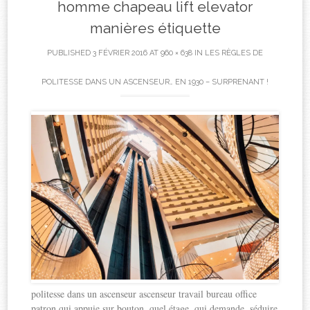
homme chapeau lift elevator
manières étiquette
PUBLISHED
3 FÉVRIER 2016
AT
960 × 638
IN
LES RÈGLES DE
POLITESSE DANS UN ASCENSEUR… EN 1930 – SURPRENANT !
politesse dans un ascenseur ascenseur travail bureau office
patron qui appuie sur bouton, quel étage, qui demande, séduire