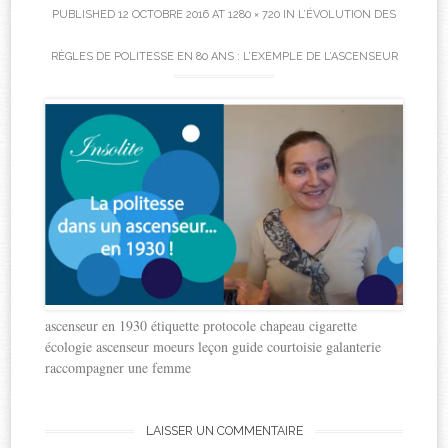
PUBLISHED
12 OCTOBRE 2016
AT
1280 × 720
IN
L’ÉVOLUTION DES
RÈGLES DE POLITESSE EN 80 ANS : L’EXEMPLE DE L’ASCENSEUR
ascenseur en 1930 étiquette protocole chapeau cigarette
écologie ascenseur moeurs leçon guide courtoisie galanterie
raccompagner une femme
LAISSER UN COMMENTAIRE