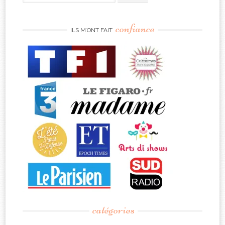
for:
confiance
ILS M’ONT FAIT
catégories