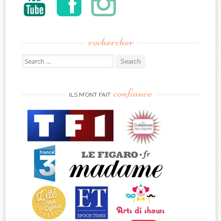
rechercher
Search
for:
confiance
ILS M’ONT FAIT