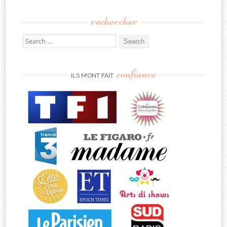
rechercher
Search
for:
confiance
ILS M’ONT FAIT