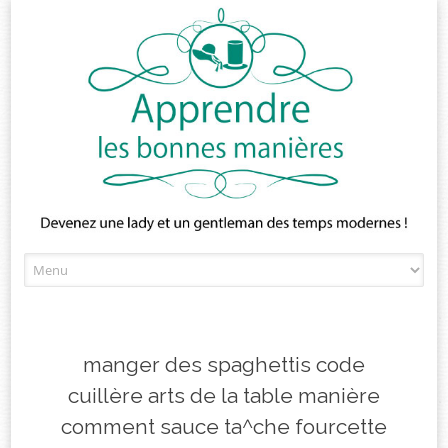
Skip
to
content
manger des spaghettis code
cuillère arts de la table manière
comment sauce ta^che fourcette