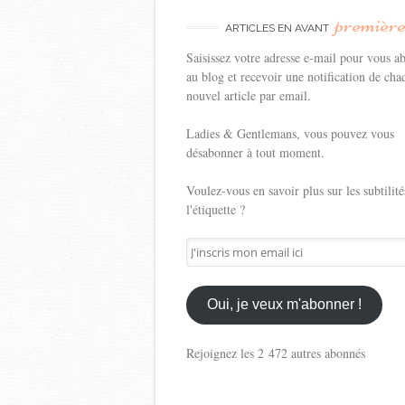
premièr
ARTICLES EN AVANT
Saisissez votre adresse e-mail pour vous a
au blog et recevoir une notification de cha
nouvel article par email.
Ladies & Gentlemans, vous pouvez vous
désabonner à tout moment.
Voulez-vous en savoir plus sur les subtilité
l'étiquette ?
J'inscris
mon
email
ici
Oui, je veux m'abonner !
Rejoignez les 2 472 autres abonnés