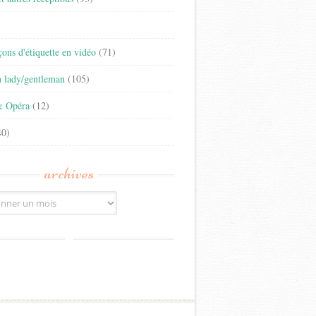
)
eçons d'étiquette en vidéo
(71)
n lady/gentleman
(105)
& Opéra
(12)
0)
archives