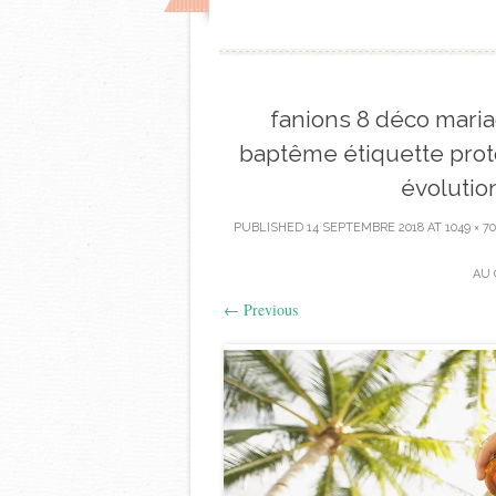
fanions 8 déco maria
baptême étiquette proto
évolutio
PUBLISHED
14 SEPTEMBRE 2018
AT
1049 × 7
AU 
←
Previous