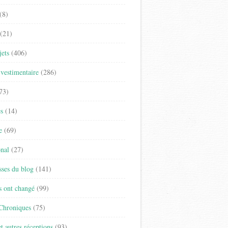
(8)
(21)
jets
(406)
vestimentaire
(286)
73)
es
(14)
e
(69)
onal
(27)
sses du blog
(141)
s ont changé
(99)
 Chroniques
(75)
t autres réceptions
(93)