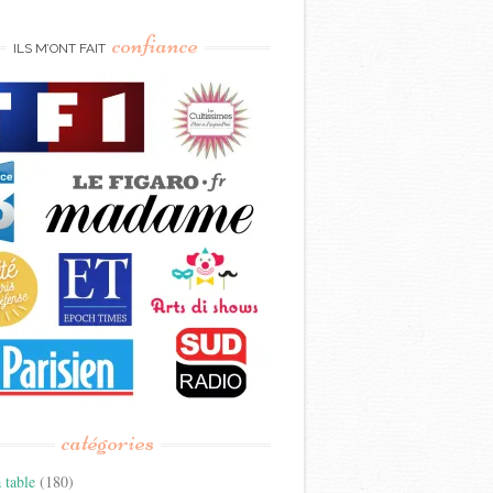
confiance
ILS M’ONT FAIT
catégories
 table
(180)