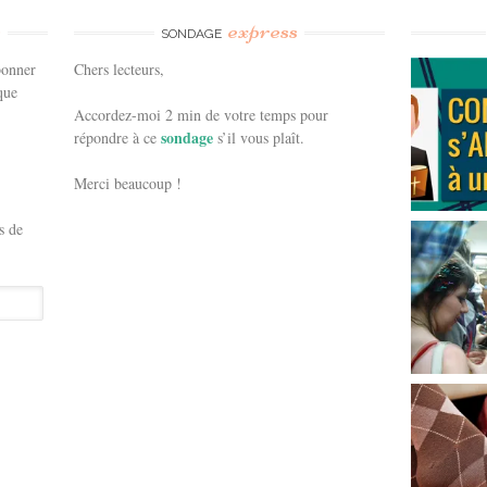
e
express
SONDAGE
bonner
Chers lecteurs,
que
Accordez-moi 2 min de votre temps pour
sondage
répondre à ce
s’il vous plaît.
Merci beaucoup !
s de