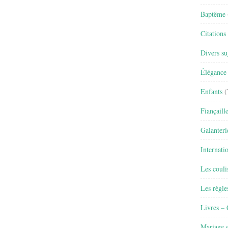
Baptême
Citations
Divers su
Élégance 
Enfants
(
Fiançaill
Galanteri
Internati
Les couli
Les règle
Livres –
Mariage e