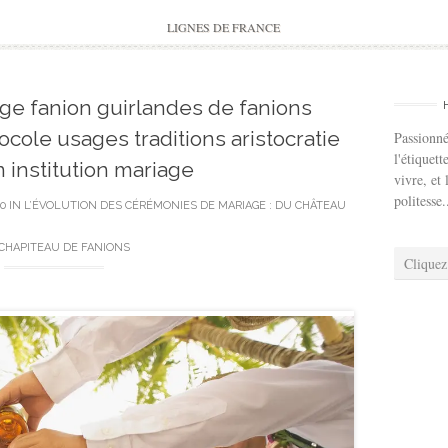
to
content
LIGNES DE FRANCE
ge fanion guirlandes de fanions
cole usages traditions aristocratie
Passionné
l'étiquett
n institution mariage
vivre, et 
politesse.
00
IN
L’ÉVOLUTION DES CÉRÉMONIES DE MARIAGE : DU CHÂTEAU
CHAPITEAU DE FANIONS
Cliquez