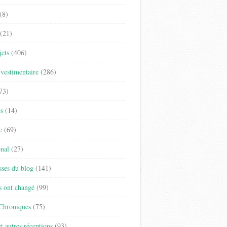
(8)
(21)
jets
(406)
vestimentaire
(286)
73)
es
(14)
e
(69)
onal
(27)
sses du blog
(141)
s ont changé
(99)
 Chroniques
(75)
t autres réceptions
(93)