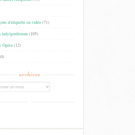
)
eçons d'étiquette en vidéo
(71)
n lady/gentleman
(105)
& Opéra
(12)
0)
archives