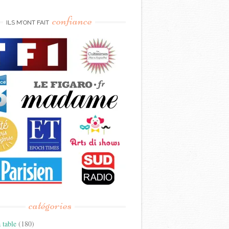
confiance
ILS M’ONT FAIT
catégories
 table
(180)