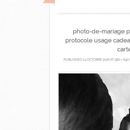
photo-de-mariage p
protocole usage cadeau
cart
PUBLISHED
24 OCTOBRE 2016
AT
960 × 640