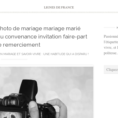
to
content
LIGNES DE FRANCE
hoto de mariage mariage marié
 convenance invitation faire-part
Passionné
l'étiquett
e remerciement
vivre, et 
politesse.
IN
MARIAGE ET SAVOIR-VIVRE : UNE HABITUDE QUI A DISPARU !
Cliquez