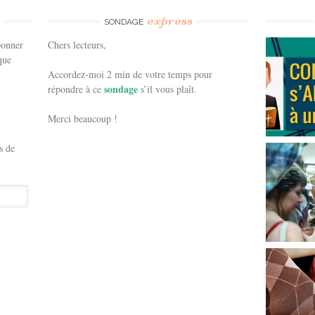
e
express
SONDAGE
bonner
Chers lecteurs,
que
Accordez-moi 2 min de votre temps pour
sondage
répondre à ce
s’il vous plaît.
Merci beaucoup !
s de