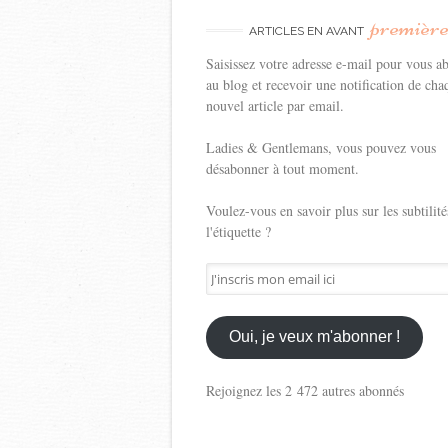
premièr
ARTICLES EN AVANT
Saisissez votre adresse e-mail pour vous a
au blog et recevoir une notification de cha
nouvel article par email.
Ladies & Gentlemans, vous pouvez vous
désabonner à tout moment.
Voulez-vous en savoir plus sur les subtilité
l'étiquette ?
J'inscris
mon
email
ici
Oui, je veux m'abonner !
Rejoignez les 2 472 autres abonnés