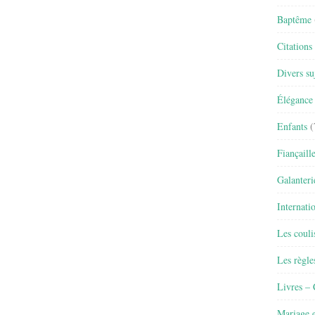
Baptême
Citations
Divers su
Élégance 
Enfants
(
Fiançaill
Galanteri
Internati
Les couli
Les règle
Livres –
Mariage e