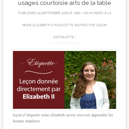
usages courtoisie arts de la table
PUBLISHED
29 SEPTEMBRE 2016
AT
1280 × 720
IN
MERCI À LA
REINE ELIZABETH II POUR CETTE INSTRUCTIVE LEÇON
D’ÉTIQUETTE !
leçon d’étiquette reine elizabeth savoir recevoir apprendre les
bonnes manières