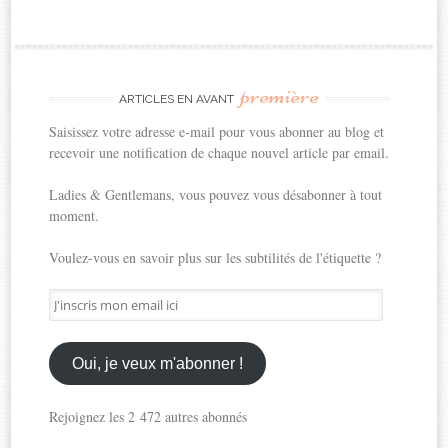
première
ARTICLES EN AVANT
Saisissez votre adresse e-mail pour vous abonner au blog et
recevoir une notification de chaque nouvel article par email.
Ladies & Gentlemans, vous pouvez vous désabonner à tout
moment.
Voulez-vous en savoir plus sur les subtilités de l'étiquette ?
J'inscris
mon
email
ici
Oui, je veux m'abonner !
Rejoignez les 2 472 autres abonnés