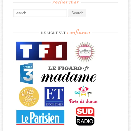
rechercher
Search
for:
confiance
ILS M’ONT FAIT