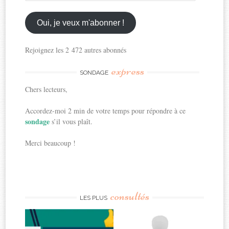
mon
email
ici
Oui, je veux m'abonner !
Rejoignez les 2 472 autres abonnés
express
SONDAGE
Chers lecteurs,
Accordez-moi 2 min de votre temps pour répondre à ce
sondage
s’il vous plaît.
Merci beaucoup !
consultés
LES PLUS