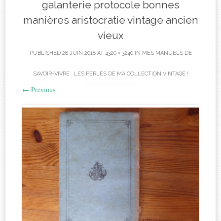
galanterie protocole bonnes
manières aristocratie vintage ancien
vieux
PUBLISHED
28 JUIN 2018
AT
4320 × 3240
IN
MES MANUELS DE
SAVOIR-VIVRE : LES PERLES DE MA COLLECTION VINTAGE !
←
Previous