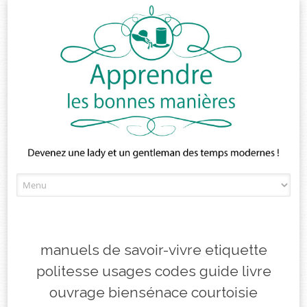
Skip
to
content
manuels de savoir-vivre etiquette
politesse usages codes guide livre
ouvrage biensénace courtoisie