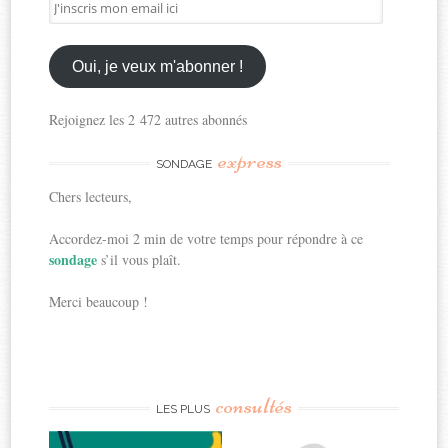
J'inscris
mon
email
ici
Oui, je veux m'abonner !
Rejoignez les 2 472 autres abonnés
express
SONDAGE
Chers lecteurs,
Accordez-moi 2 min de votre temps pour répondre à ce
sondage
s’il vous plaît.
Merci beaucoup !
consultés
LES PLUS