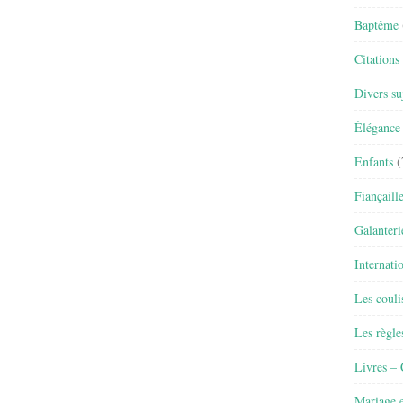
Baptême
Citations
Divers su
Élégance 
Enfants
(
Fiançaill
Galanteri
Internati
Les couli
Les règle
Livres –
Mariage e