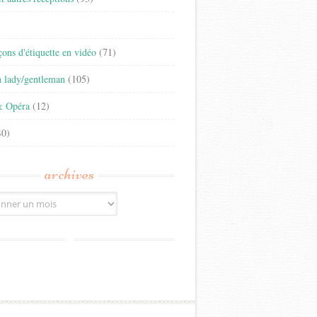
)
eçons d'étiquette en vidéo
(71)
n lady/gentleman
(105)
& Opéra
(12)
0)
archives