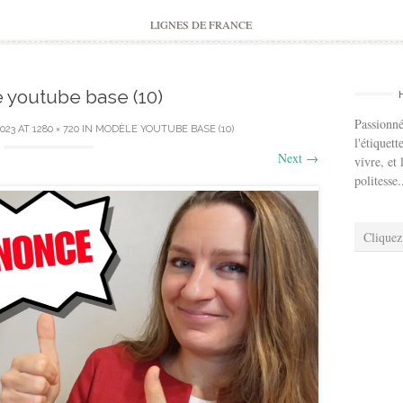
to
content
LIGNES DE FRANCE
 youtube base (10)
Passionné
023
AT
1280 × 720
IN
MODÈLE YOUTUBE BASE (10)
l'étiquett
Next
→
vivre, et 
politesse.
Cliquez