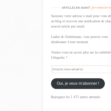
premièr
ARTICLES EN AVANT
Saisissez votre adresse e-mail pour vous a
au blog et recevoir une notification de cha
nouvel article par email.
Ladies & Gentlemans, vous pouvez vous
désabonner à tout moment.
Voulez-vous en savoir plus sur les subtilité
l'étiquette ?
J'inscris
mon
email
ici
Oui, je veux m'abonner !
Rejoignez les 2 472 autres abonnés