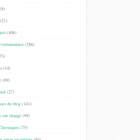
(8)
(21)
jets
(406)
vestimentaire
(286)
73)
es
(14)
e
(69)
onal
(27)
sses du blog
(141)
s ont changé
(99)
 Chroniques
(75)
t autres réceptions
(93)