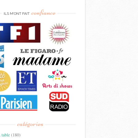
confiance
ILS M’ONT FAIT
catégories
 table
(180)