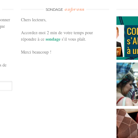
e
express
SONDAGE
bonner
Chers lecteurs,
que
Accordez-moi 2 min de votre temps pour
sondage
répondre à ce
s’il vous plaît.
Merci beaucoup !
s de