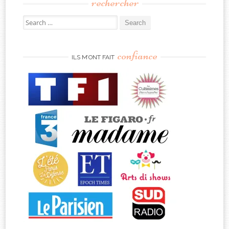
rechercher
Search
for:
confiance
ILS M’ONT FAIT