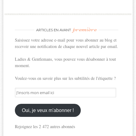
première
ARTICLES EN AVANT
Saisissez votre adresse e-mail pour vous abonner au blog et
recevoir une notification de chaque nouvel article par email.
Ladies & Gentlemans, vous pouvez vous désabonner à tout
moment.
Voulez-vous en savoir plus sur les subtilités de l'étiquette ?
J'inscris
mon
email
ici
Oui, je veux m'abonner !
Rejoignez les 2 472 autres abonnés