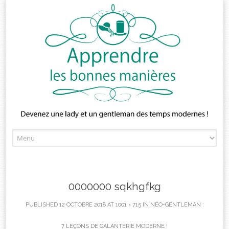
Skip
to
content
0000000 sqkhgfkg
PUBLISHED
12 OCTOBRE 2018
AT
1001 × 715
IN
NÉO-GENTLEMAN :
7 LEÇONS DE GALANTERIE MODERNE !