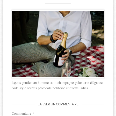
leçons gentleman homme saint champagne galanterie élégance
code style secrets protocole politesse etiquette ladies
LAISSER UN COMMENTAIRE
Commentaire
*