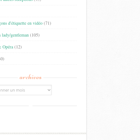
)
eçons d'étiquette en vidéo
(71)
n lady/gentleman
(105)
& Opéra
(12)
0)
archives