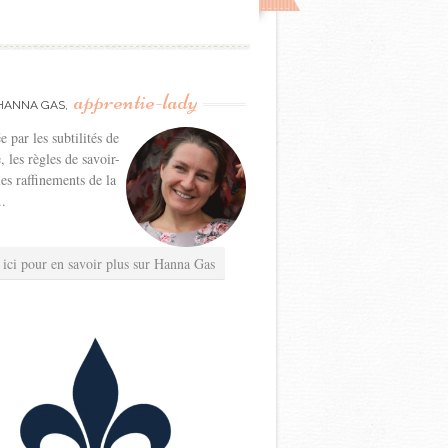
apprentie-lady
HANNA GAS,
e par les subtilités de
e, les règles de savoir-
les raffinements de la
..
 ici pour en savoir plus sur Hanna Gas