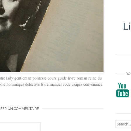
YO
tie lady gentleman politesse cours guide livre roman reine du
tocole hommages détective livre manuel code usages convenance
SSER UN COMMENTAIRE
Search
for: