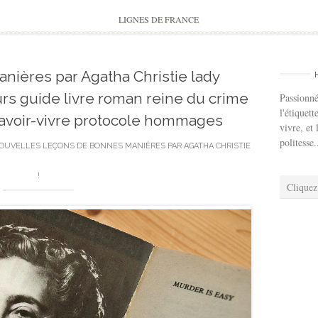
to
content
LIGNES DE FRANCE
nières par Agatha Christie lady
rs guide livre roman reine du crime
Passionné
l'étiquett
savoir-vivre protocole hommages
vivre, et 
politesse.
OUVELLES LEÇONS DE BONNES MANIÈRES PAR AGATHA CHRISTIE
!
Cliquez