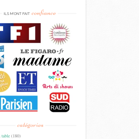
confiance
ILS M’ONT FAIT
catégories
 table
(180)