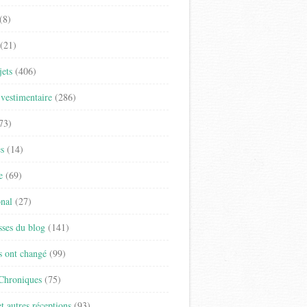
(8)
(21)
jets
(406)
vestimentaire
(286)
73)
es
(14)
e
(69)
onal
(27)
sses du blog
(141)
s ont changé
(99)
 Chroniques
(75)
t autres réceptions
(93)