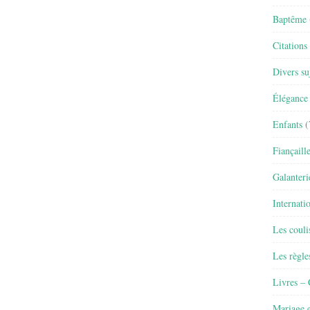
Baptême
Citations
Divers su
Élégance 
Enfants
(
Fiançaill
Galanteri
Internati
Les couli
Les règle
Livres –
Mariage e