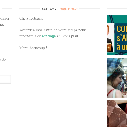
e
express
SONDAGE
bonner
Chers lecteurs,
que
Accordez-moi 2 min de votre temps pour
sondage
répondre à ce
s’il vous plaît.
Merci beaucoup !
s de