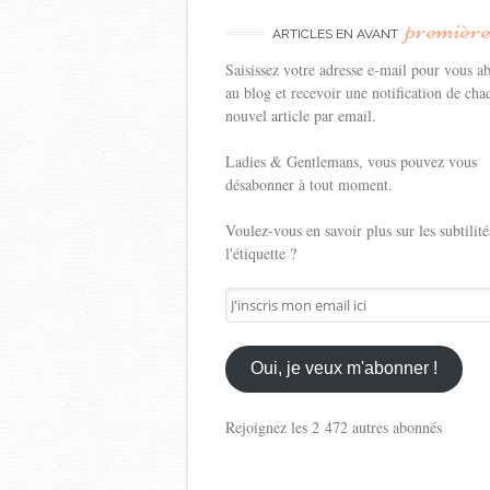
premièr
ARTICLES EN AVANT
Saisissez votre adresse e-mail pour vous a
au blog et recevoir une notification de cha
nouvel article par email.
Ladies & Gentlemans, vous pouvez vous
désabonner à tout moment.
Voulez-vous en savoir plus sur les subtilité
l'étiquette ?
J'inscris
mon
email
ici
Oui, je veux m'abonner !
Rejoignez les 2 472 autres abonnés