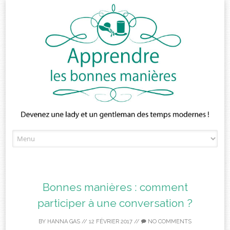
Skip
to
content
Bonnes manières : comment
participer à une conversation ?
BY
HANNA GAS
//
12 FÉVRIER 2017
//
NO COMMENTS