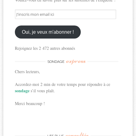
J'inscris
mon
email
ici
Oui, je veux m'abonner !
Rejoignez les 2 472 autres abonnés
express
SONDAGE
Chers lecteurs,
Accordez-moi 2 min de votre temps pour répondre à ce
sondage
s’il vous plaît.
Merci beaucoup !
consultés