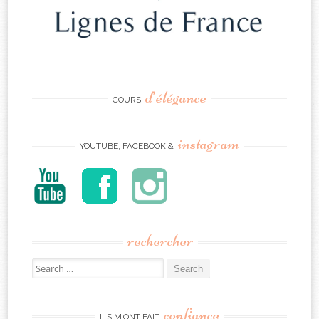
d’élégance
COURS
instagram
YOUTUBE, FACEBOOK &
rechercher
Search
for:
confiance
ILS M’ONT FAIT