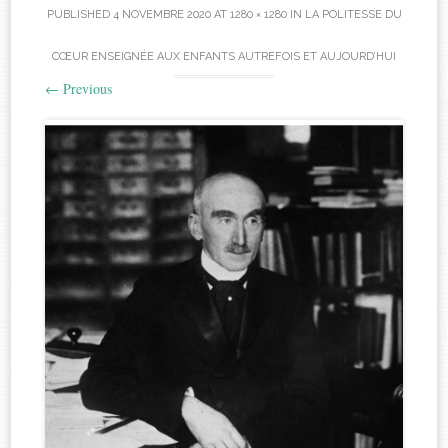
PUBLISHED
4 NOVEMBRE 2020
AT
1280 × 1280
IN
LA POLITESSE DU
CŒUR ENSEIGNÉE AUX ENFANTS AUTREFOIS ET AUJOURD’HUI
←
Previous