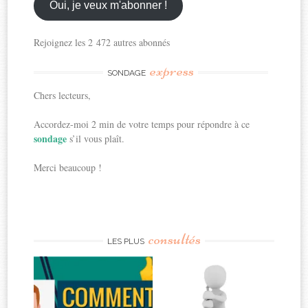
ici
Oui, je veux m'abonner !
Rejoignez les 2 472 autres abonnés
express
SONDAGE
Chers lecteurs,
Accordez-moi 2 min de votre temps pour répondre à ce
sondage
s’il vous plaît.
Merci beaucoup !
consultés
LES PLUS