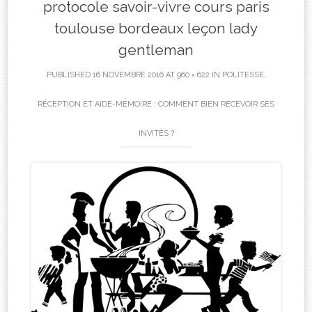
protocole savoir-vivre cours paris
toulouse bordeaux leçon lady
gentleman
PUBLISHED
16 NOVEMBRE 2016
AT
960 × 622
IN
POLITESSE,
RÉCEPTION ET AIDE-MÉMOIRE : COMMENT BIEN RECEVOIR SES
INVITÉS ?