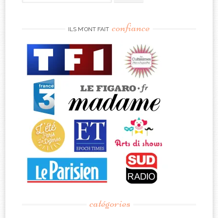
for:
confiance
ILS M’ONT FAIT
catégories