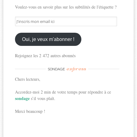
Voulez-vous en savoir plus sur les subtilités de l'étiquette ?
J'inscris
mon
email
ici
Oui, je veux m'abonner !
Rejoignez les 2 472 autres abonnés
express
SONDAGE
Chers lecteurs,
Accordez-moi 2 min de votre temps pour répondre à ce
sondage
s’il vous plaît.
Merci beaucoup !