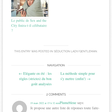
Le public de Sex and the
City finira-t-il célibataire
?
THIS ENTRY WAS POSTED IN
SÉDUCTION LADY/GENTLEMAN
.
Post
NAVIGATION
←
Elégante en été : les
La méthode simple pour
navigation
règles (strictes) du bon
s’y mettre (enfin!)
→
goût analysées
2 COMMENTS
Plumebleue
says:
19 mars 2022 at 15 h 32 min
Je propose une autre liste de réponses toute faite-