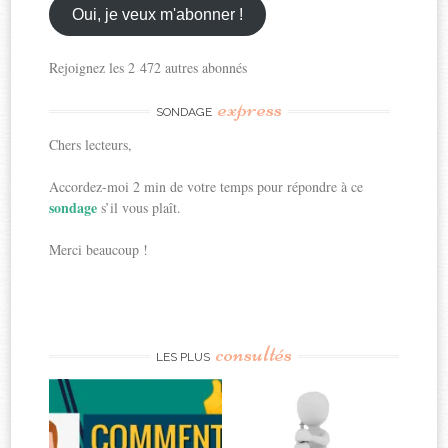
ici
Oui, je veux m'abonner !
Rejoignez les 2 472 autres abonnés
express
SONDAGE
Chers lecteurs,
Accordez-moi 2 min de votre temps pour répondre à ce
sondage
s’il vous plaît.
Merci beaucoup !
consultés
LES PLUS