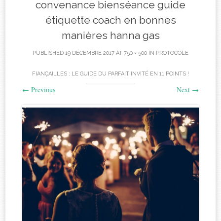
convenance bienséance guide
étiquette coach en bonnes
manières hanna gas
PUBLISHED
19 DÉCEMBRE 2017
AT
750 × 500
IN
PROTOCOLE
FIANÇAILLES : LE GUIDE DU PARFAIT INVITÉ EN 11 POINTS !
←
Previous
Next
→