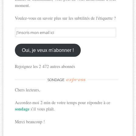
moment.
Voulez-vous en savoir plus sur les subtilités de l'étiquette ?
J'inscris
mon
email
ici
Oui, je veux m'abonner !
Rejoignez les 2 472 autres abonnés
express
SONDAGE
Chers lecteurs,
Accordez-moi 2 min de votre temps pour répondre à ce
sondage
s’il vous plaît.
Merci beaucoup !