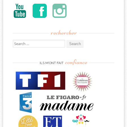
rechercher
Search
for:
confiance
ILS M’ONT FAIT