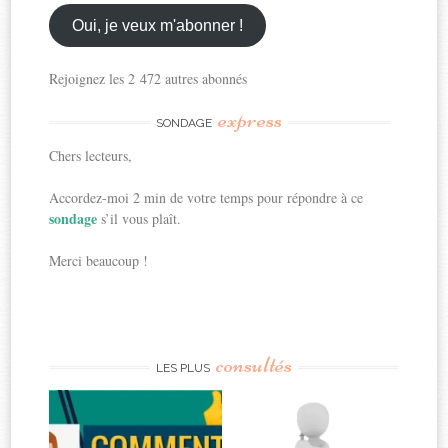
email
ici
Oui, je veux m'abonner !
Rejoignez les 2 472 autres abonnés
express
SONDAGE
Chers lecteurs,
Accordez-moi 2 min de votre temps pour répondre à ce
sondage
s’il vous plaît.
Merci beaucoup !
consultés
LES PLUS