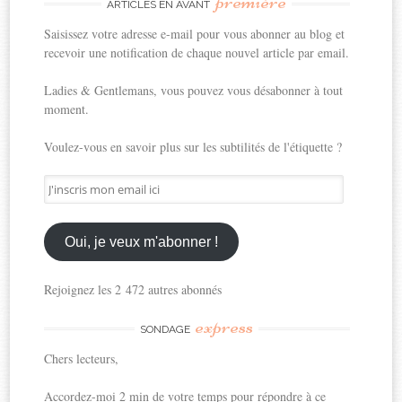
première
ARTICLES EN AVANT
Saisissez votre adresse e-mail pour vous abonner au blog et
recevoir une notification de chaque nouvel article par email.
Ladies & Gentlemans, vous pouvez vous désabonner à tout
moment.
Voulez-vous en savoir plus sur les subtilités de l'étiquette ?
J'inscris
mon
email
ici
Oui, je veux m'abonner !
Rejoignez les 2 472 autres abonnés
express
SONDAGE
Chers lecteurs,
Accordez-moi 2 min de votre temps pour répondre à ce