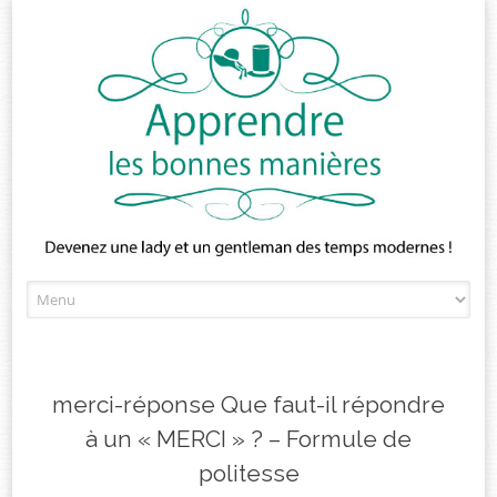
Skip
to
content
merci-réponse Que faut-il répondre
à un « MERCI » ? – Formule de
politesse