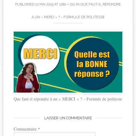
PUBLISHED
10 MAI 2019
AT
1280 × 720
IN
QUE FAUT-IL RÉPONDRE
À UN « MERCI » ? – FORMULE DE POLITESSE
Que faut-il répondre à un « MERCI » ? – Formule de politesse
LAISSER UN COMMENTAIRE
Commentaire
*