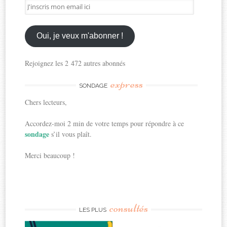
J'inscris
mon
email
ici
Oui, je veux m'abonner !
Rejoignez les 2 472 autres abonnés
express
SONDAGE
Chers lecteurs,
Accordez-moi 2 min de votre temps pour répondre à ce
sondage
s’il vous plaît.
Merci beaucoup !
consultés
LES PLUS