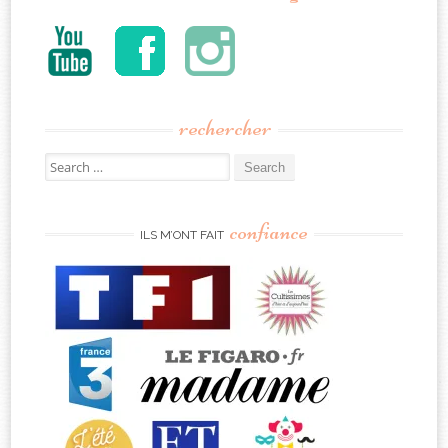
rechercher
Search
for:
confiance
ILS M’ONT FAIT