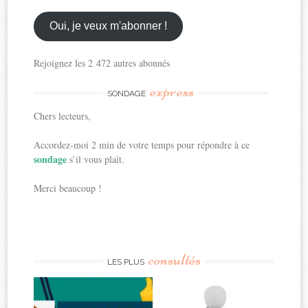
email
ici
Oui, je veux m'abonner !
Rejoignez les 2 472 autres abonnés
express
SONDAGE
Chers lecteurs,
Accordez-moi 2 min de votre temps pour répondre à ce
sondage
s’il vous plaît.
Merci beaucoup !
consultés
LES PLUS