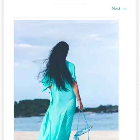
Next
→