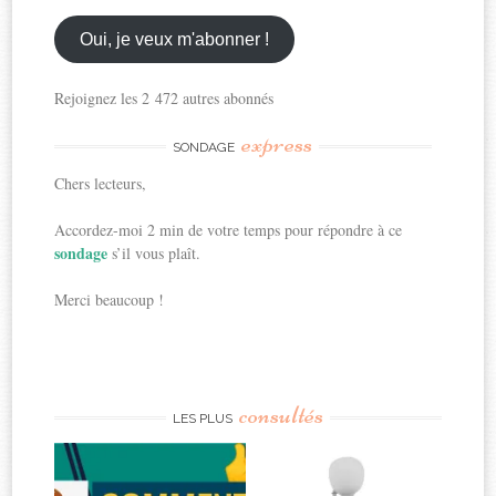
email
ici
Oui, je veux m'abonner !
Rejoignez les 2 472 autres abonnés
express
SONDAGE
Chers lecteurs,
Accordez-moi 2 min de votre temps pour répondre à ce
sondage
s’il vous plaît.
Merci beaucoup !
consultés
LES PLUS