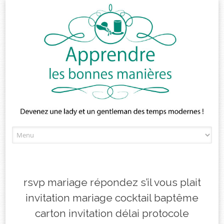
Skip
to
content
rsvp mariage répondez s’il vous plait
invitation mariage cocktail baptême
carton invitation délai protocole