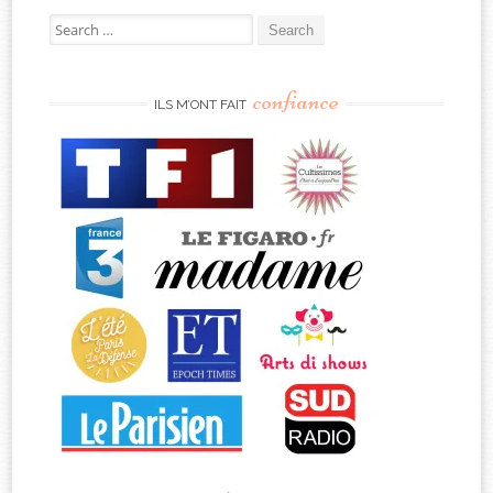
Search
for:
confiance
ILS M’ONT FAIT