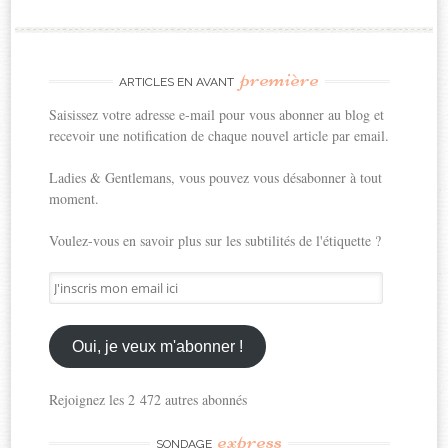
première
ARTICLES EN AVANT
Saisissez votre adresse e-mail pour vous abonner au blog et
recevoir une notification de chaque nouvel article par email.
Ladies & Gentlemans, vous pouvez vous désabonner à tout
moment.
Voulez-vous en savoir plus sur les subtilités de l'étiquette ?
J'inscris
mon
email
ici
Oui, je veux m'abonner !
Rejoignez les 2 472 autres abonnés
express
SONDAGE