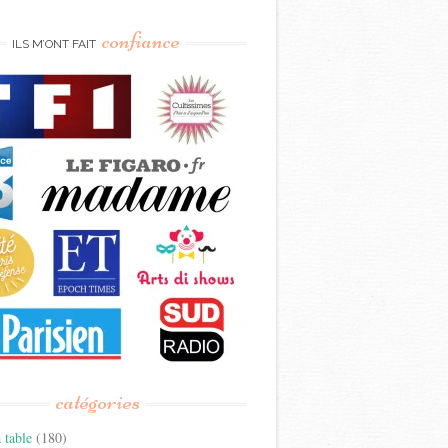
confiance
ILS M’ONT FAIT
catégories
 table
(180)