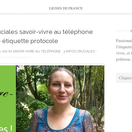
to
content
LIGNES DE FRANCE
ciales savoir-vivre au téléphone
 étiquette protocole
Passionné
l'étiquett
× 720
IN
SAVOIR-VIVRE AU TÉLÉPHONE : 3 INFOS CRUCIALES !
vivre, et 
politesse.
Cliquez