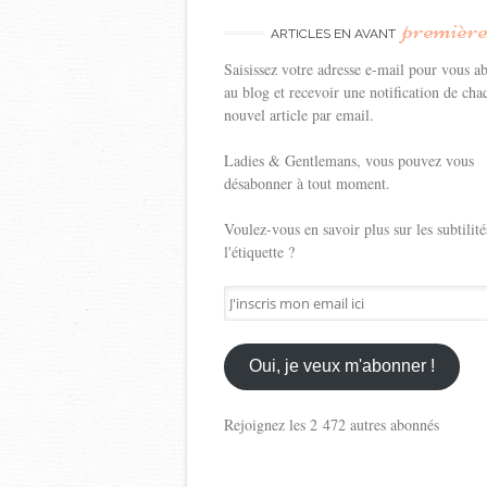
premièr
ARTICLES EN AVANT
Saisissez votre adresse e-mail pour vous a
au blog et recevoir une notification de cha
nouvel article par email.
Ladies & Gentlemans, vous pouvez vous
désabonner à tout moment.
Voulez-vous en savoir plus sur les subtilité
l'étiquette ?
J'inscris
mon
email
ici
Oui, je veux m'abonner !
Rejoignez les 2 472 autres abonnés