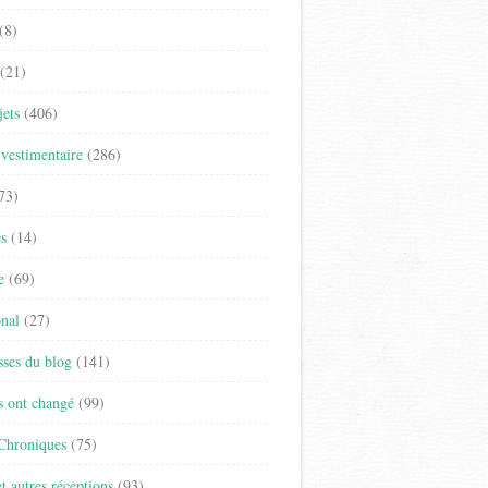
(8)
(21)
jets
(406)
vestimentaire
(286)
73)
es
(14)
e
(69)
onal
(27)
sses du blog
(141)
s ont changé
(99)
 Chroniques
(75)
t autres réceptions
(93)