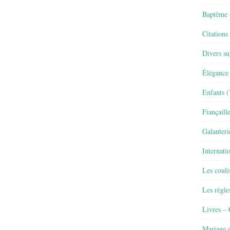
Baptême
Citations
Divers su
Élégance 
Enfants
(
Fiançaill
Galanteri
Internati
Les couli
Les règle
Livres –
Mariage e