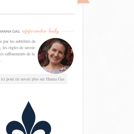
apprentie-lady
HANNA GAS,
e par les subtilités de
e, les règles de savoir-
les raffinements de la
..
 ici pour en savoir plus sur Hanna Gas