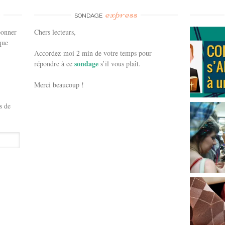
e
express
SONDAGE
bonner
Chers lecteurs,
que
Accordez-moi 2 min de votre temps pour
sondage
répondre à ce
s’il vous plaît.
Merci beaucoup !
s de