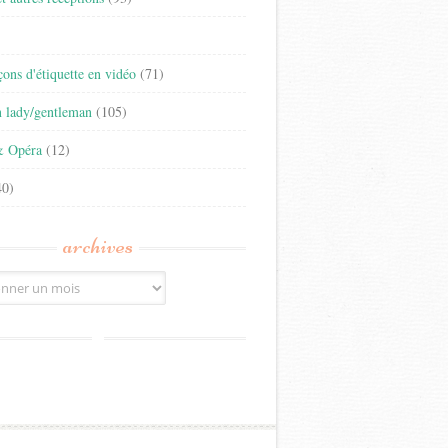
)
eçons d'étiquette en vidéo
(71)
n lady/gentleman
(105)
& Opéra
(12)
0)
archives