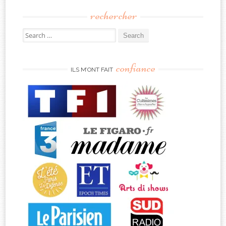
rechercher
Search
for:
confiance
ILS M’ONT FAIT