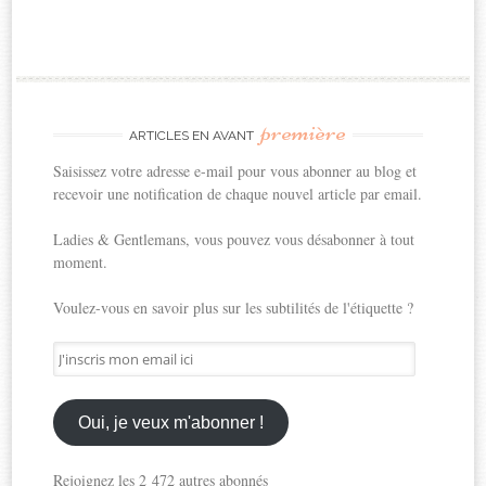
première
ARTICLES EN AVANT
Saisissez votre adresse e-mail pour vous abonner au blog et
recevoir une notification de chaque nouvel article par email.
Ladies & Gentlemans, vous pouvez vous désabonner à tout
moment.
Voulez-vous en savoir plus sur les subtilités de l'étiquette ?
J'inscris
mon
email
ici
Oui, je veux m'abonner !
Rejoignez les 2 472 autres abonnés